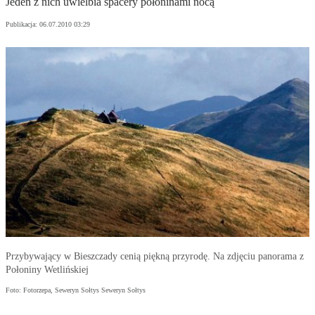
Jeden z nich uwielbia spacery połoninami nocą
Publikacja:
06.07.2010 03:29
Przybywający w Bieszczady cenią piękną przyrodę. Na zdjęciu panorama z
Połoniny Wetlińskiej
Foto: Fotorzepa, Seweryn Sołtys Seweryn Sołtys