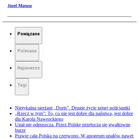
Józef Matusz
Powiązane
Polecane
Najnowsze
Tagi
Nietykalna sierżant „Doris”. Drugie życie tajnej policjantki
„Rzecz w tym”: To, co nie jest dobre dla państwa, jest dobre
dla Karola Nawrockiego
Upał nie odpuszcza. Przez Polskę przetoczą się gwałtowne
burze
Prawie cała Polska na czerwono. W apogeum upałów nawet