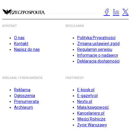
KONTAKT
REGULAMIN
O nas
Polityka Prywatności
Kontakt
Zmiana ustawień zgód
Napisz do nas
Regulamin serwisu
Informacje o nadawcy
Deklaracja dostępności
REKLAMA I PRENUMERATA
PARTNERZY
Reklama
E-kiosk.pl
Ogłoszenia
E-gazety.pl
Prenumerata
Nexto.pl
Archiwum
Mała księgowość
Kancelarierp.pl
Wieści Rolnicze
Życie Warszawy