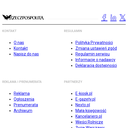
KONTAKT
REGULAMIN
O nas
Polityka Prywatności
Kontakt
Zmiana ustawień zgód
Napisz do nas
Regulamin serwisu
Informacje o nadawcy
Deklaracja dostępności
REKLAMA I PRENUMERATA
PARTNERZY
Reklama
E-kiosk.pl
Ogłoszenia
E-gazety.pl
Prenumerata
Nexto.pl
Archiwum
Mała księgowość
Kancelarierp.pl
Wieści Rolnicze
Życie Warszawy