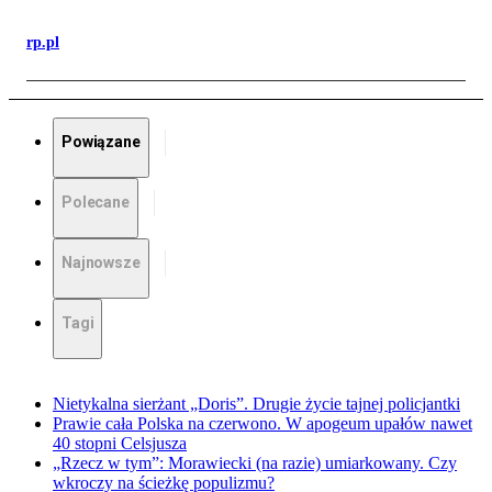
rp.pl
Powiązane
Polecane
Najnowsze
Tagi
Nietykalna sierżant „Doris”. Drugie życie tajnej policjantki
Prawie cała Polska na czerwono. W apogeum upałów nawet
40 stopni Celsjusza
„Rzecz w tym”: Morawiecki (na razie) umiarkowany. Czy
wkroczy na ścieżkę populizmu?