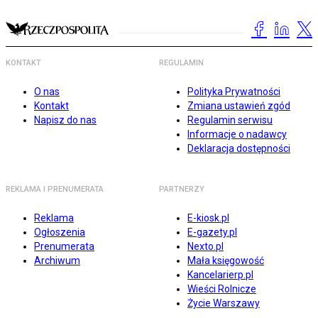
KONTAKT
REGULAMIN
O nas
Polityka Prywatności
Kontakt
Zmiana ustawień zgód
Napisz do nas
Regulamin serwisu
Informacje o nadawcy
Deklaracja dostępności
REKLAMA I PRENUMERATA
PARTNERZY
Reklama
E-kiosk.pl
Ogłoszenia
E-gazety.pl
Prenumerata
Nexto.pl
Archiwum
Mała księgowość
Kancelarierp.pl
Wieści Rolnicze
Życie Warszawy