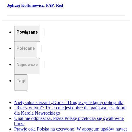
Jędrzej Kołtunowicz
,
PAP
,
Red
Powiązane
Polecane
Najnowsze
Tagi
Nietykalna sierżant „Doris”. Drugie życie tajnej policjantki
„Rzecz w tym”: To, co nie jest dobre dla państwa, jest dobre
dla Karola Nawrockiego
Upał nie odpuszcza. Przez Polskę przetoczą się gwałtowne
burze
Prawie cała Polska na czerwono. W apogeum upałów nawet