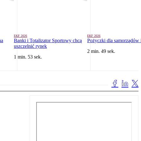
EKF 2026
EKF 2026
na
Banki i Totalizator Sportowy chcą
Pożyczki dla samorządów 
uszczelnić rynek
2 min. 49 sek.
1 min. 53 sek.