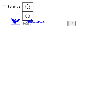
Serwisy
M
ultimedia