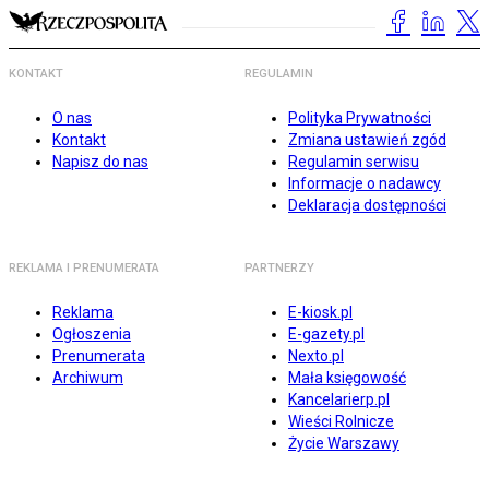
KONTAKT
REGULAMIN
O nas
Polityka Prywatności
Kontakt
Zmiana ustawień zgód
Napisz do nas
Regulamin serwisu
Informacje o nadawcy
Deklaracja dostępności
REKLAMA I PRENUMERATA
PARTNERZY
Reklama
E-kiosk.pl
Ogłoszenia
E-gazety.pl
Prenumerata
Nexto.pl
Archiwum
Mała księgowość
Kancelarierp.pl
Wieści Rolnicze
Życie Warszawy