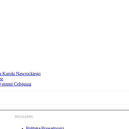
dla Karola Nawrockiego
ze
stopni Celsjusza
REGULAMIN
Polityka Prywatności