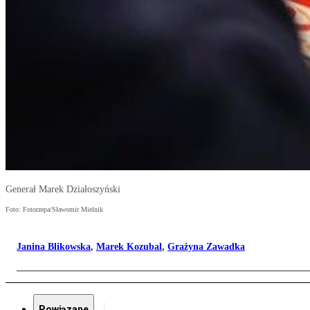
Generał Marek Działoszyński
Foto: Fotorzepa/Sławomir Mielnik
Janina Blikowska
,
Marek Kozubal
,
Grażyna Zawadka
Powiązane