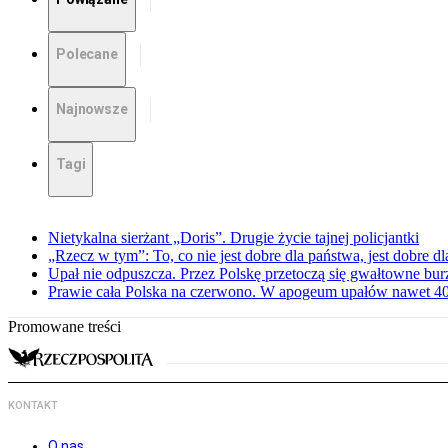
Polecane
Najnowsze
Tagi
Nietykalna sierżant „Doris”. Drugie życie tajnej policjantki
„Rzecz w tym”: To, co nie jest dobre dla państwa, jest dobre 
Upał nie odpuszcza. Przez Polskę przetoczą się gwałtowne bur
Prawie cała Polska na czerwono. W apogeum upałów nawet 40 
Promowane treści
KONTAKT
O nas