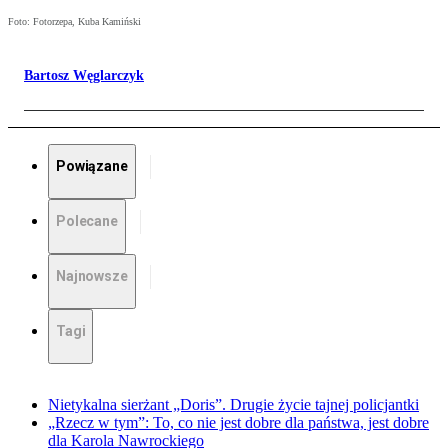
Foto: Fotorzepa, Kuba Kamiński
Bartosz Węglarczyk
Powiązane
Polecane
Najnowsze
Tagi
Nietykalna sierżant „Doris”. Drugie życie tajnej policjantki
„Rzecz w tym”: To, co nie jest dobre dla państwa, jest dobre
dla Karola Nawrockiego