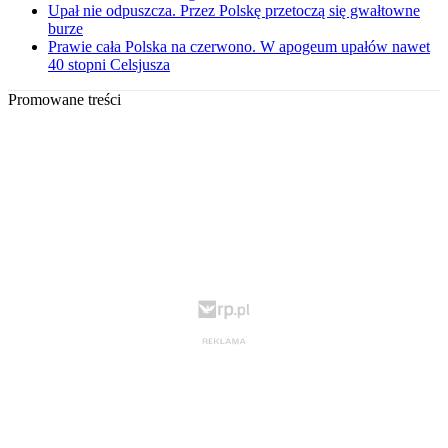
Upał nie odpuszcza. Przez Polskę przetoczą się gwałtowne
burze
Prawie cała Polska na czerwono. W apogeum upałów nawet
40 stopni Celsjusza
Promowane treści