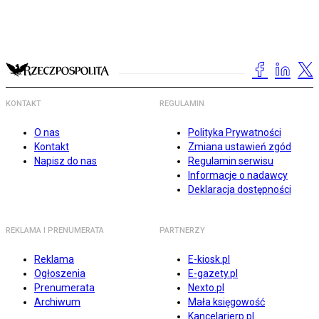
KONTAKT
REGULAMIN
O nas
Polityka Prywatności
Kontakt
Zmiana ustawień zgód
Napisz do nas
Regulamin serwisu
Informacje o nadawcy
Deklaracja dostępności
REKLAMA I PRENUMERATA
PARTNERZY
Reklama
E-kiosk.pl
Ogłoszenia
E-gazety.pl
Prenumerata
Nexto.pl
Archiwum
Mała księgowość
Kancelarierp.pl