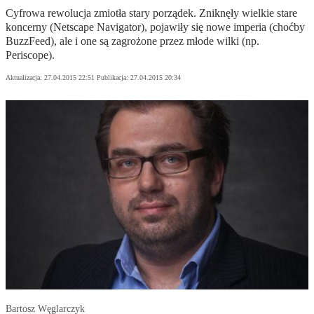
Cyfrowa rewolucja zmiotła stary porządek. Zniknęły wielkie stare
koncerny (Netscape Navigator), pojawiły się nowe imperia (choćby
BuzzFeed), ale i one są zagrożone przez młode wilki (np.
Periscope).
Aktualizacja:
27.04.2015 22:51
Publikacja:
27.04.2015 20:34
Bartosz Węglarczyk