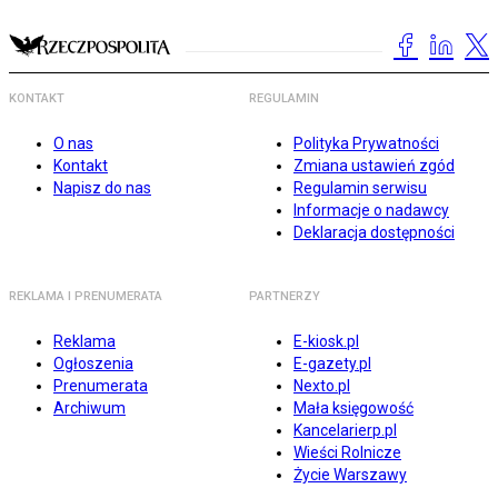
KONTAKT
REGULAMIN
O nas
Polityka Prywatności
Kontakt
Zmiana ustawień zgód
Napisz do nas
Regulamin serwisu
Informacje o nadawcy
Deklaracja dostępności
REKLAMA I PRENUMERATA
PARTNERZY
Reklama
E-kiosk.pl
Ogłoszenia
E-gazety.pl
Prenumerata
Nexto.pl
Archiwum
Mała księgowość
Kancelarierp.pl
Wieści Rolnicze
Życie Warszawy