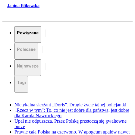
Janina Blikowska
Powiązane
Polecane
Najnowsze
Tagi
Nietykalna sierżant „Doris”. Drugie życie tajnej policjantki
„Rzecz w tym”: To, co nie jest dobre dla państwa, jest dobre
dla Karola Nawrockiego
Upał nie odpuszcza. Przez Polskę przetoczą się gwałtowne
burze
Prawie cała Polska na czerwono. W apogeum upałów nawet