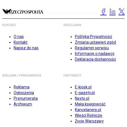
KONTAKT
REGULAMIN
O nas
Polityka Prywatności
Kontakt
Zmiana ustawień zgód
Napisz do nas
Regulamin serwisu
Informacje o nadawcy
Deklaracja dostępności
REKLAMA I PRENUMERATA
PARTNERZY
Reklama
E-kiosk.pl
Ogłoszenia
E-gazety.pl
Prenumerata
Nexto.pl
Archiwum
Mała księgowość
Kancelarierp.pl
Wieści Rolnicze
Życie Warszawy