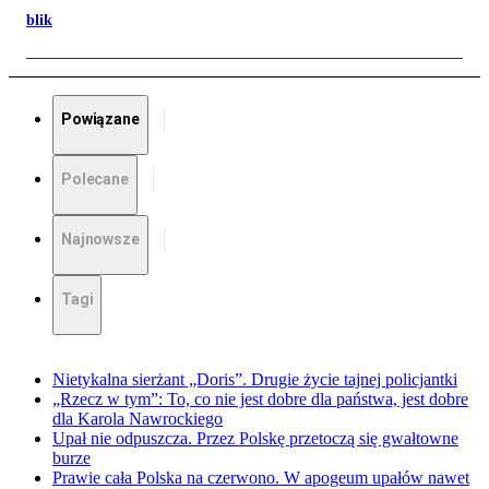
blik
Powiązane
Polecane
Najnowsze
Tagi
Nietykalna sierżant „Doris”. Drugie życie tajnej policjantki
„Rzecz w tym”: To, co nie jest dobre dla państwa, jest dobre
dla Karola Nawrockiego
Upał nie odpuszcza. Przez Polskę przetoczą się gwałtowne
burze
Prawie cała Polska na czerwono. W apogeum upałów nawet