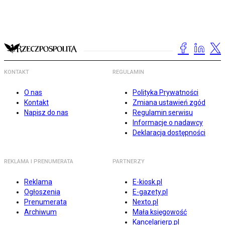
KONTAKT
REGULAMIN
O nas
Polityka Prywatności
Kontakt
Zmiana ustawień zgód
Napisz do nas
Regulamin serwisu
Informacje o nadawcy
Deklaracja dostępności
REKLAMA I PRENUMERATA
PARTNERZY
Reklama
E-kiosk.pl
Ogłoszenia
E-gazety.pl
Prenumerata
Nexto.pl
Archiwum
Mała księgowość
Kancelarierp.pl