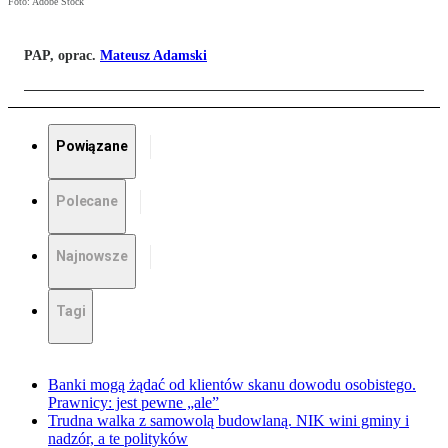
Foto: Adobe Stock
PAP, oprac.
Mateusz Adamski
Powiązane
Polecane
Najnowsze
Tagi
Banki mogą żądać od klientów skanu dowodu osobistego.
Prawnicy: jest pewne „ale”
Trudna walka z samowolą budowlaną. NIK wini gminy i
nadzór, a te polityków