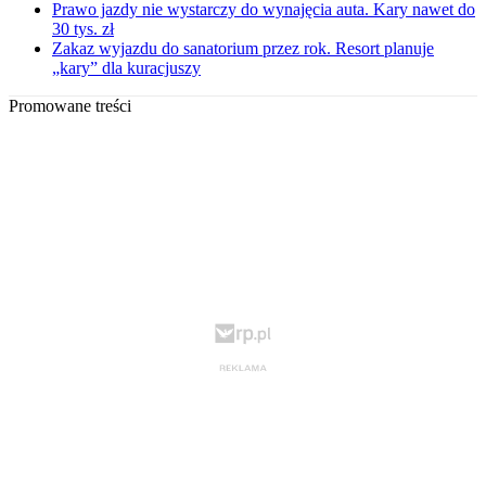
Prawo jazdy nie wystarczy do wynajęcia auta. Kary nawet do
30 tys. zł
Zakaz wyjazdu do sanatorium przez rok. Resort planuje
„kary” dla kuracjuszy
Promowane treści