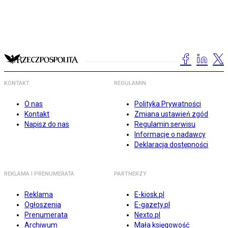
KONTAKT
REGULAMIN
O nas
Polityka Prywatności
Kontakt
Zmiana ustawień zgód
Napisz do nas
Regulamin serwisu
Informacje o nadawcy
Deklaracja dostępności
REKLAMA I PRENUMERATA
PARTNERZY
Reklama
E-kiosk.pl
Ogłoszenia
E-gazety.pl
Prenumerata
Nexto.pl
Archiwum
Mała księgowość