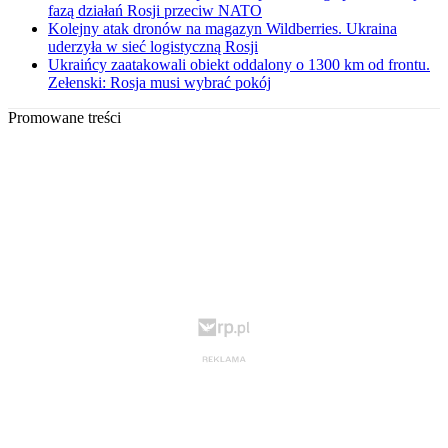
fazą działań Rosji przeciw NATO
Kolejny atak dronów na magazyn Wildberries. Ukraina
uderzyła w sieć logistyczną Rosji
Ukraińcy zaatakowali obiekt oddalony o 1300 km od frontu.
Zełenski: Rosja musi wybrać pokój
Promowane treści