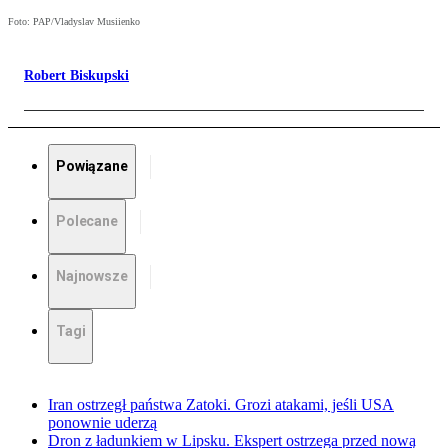
Foto: PAP/Vladyslav Musiienko
Robert Biskupski
Powiązane
Polecane
Najnowsze
Tagi
Iran ostrzegł państwa Zatoki. Grozi atakami, jeśli USA
ponownie uderzą
Dron z ładunkiem w Lipsku. Ekspert ostrzega przed nową