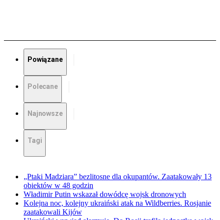
Powiązane
Polecane
Najnowsze
Tagi
„Ptaki Madziara” bezlitosne dla okupantów. Zaatakowały 13
obiektów w 48 godzin
Władimir Putin wskazał dowódcę wojsk dronowych
Kolejna noc, kolejny ukraiński atak na Wildberries. Rosjanie
zaatakowali Kijów