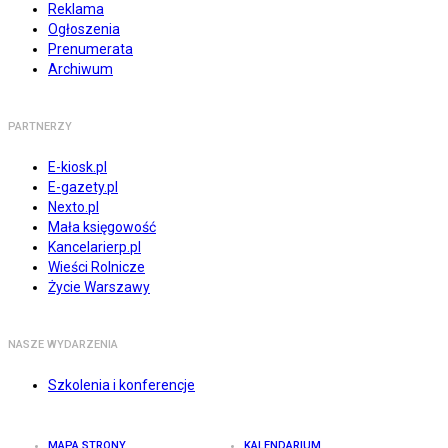
Reklama
Ogłoszenia
Prenumerata
Archiwum
PARTNERZY
E-kiosk.pl
E-gazety.pl
Nexto.pl
Mała księgowość
Kancelarierp.pl
Wieści Rolnicze
Życie Warszawy
NASZE WYDARZENIA
Szkolenia i konferencje
MAPA STRONY
KALENDARIUM