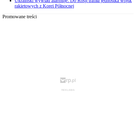
Ukraiński wywiad alarmuje. Do Rosji trafiła jednostka wojsk
rakietowych z Korei Północnej
Promowane treści