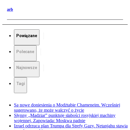
arb
Powiązane
Polecane
Najnowsze
Tagi
Są nowe doniesienia o Modżtabie Chameneim. Wcześniej
sugerowano, że może walczyć o życie
Słynny „Madziar” punktuje słabości rosyjskiej machiny
wojennej. Zapowiada: Moskwa padnie
Izrael odrzuca plan Trumpa dla Strefy Gazy. Netanjahu stawia