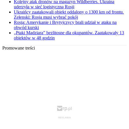
Kolejny atak dronów na magazyn Wildberries. Ukraina
uderzyła w sieć logistyczną Rosji
Ukraińcy zaatakowali obiekt oddalony o 1300 km od frontu.
Zełenski: Rosja musi wybrać pokój
Rosja: Amerykanie i Brytyjczycy brali udział w ataku na
obwód kurski
„Ptaki Madziara” bezlitosne dla okupantów. Zaatakowały 13
obiektów w 48 godzin
Promowane treści