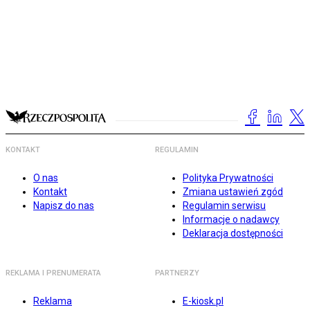
KONTAKT
REGULAMIN
O nas
Polityka Prywatności
Kontakt
Zmiana ustawień zgód
Napisz do nas
Regulamin serwisu
Informacje o nadawcy
Deklaracja dostępności
REKLAMA I PRENUMERATA
PARTNERZY
Reklama
E-kiosk.pl