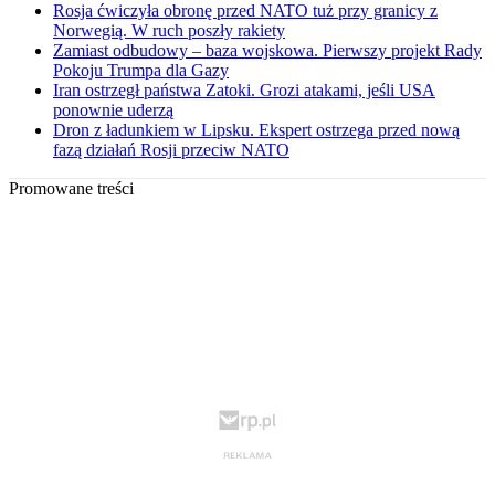
Rosja ćwiczyła obronę przed NATO tuż przy granicy z
Norwegią. W ruch poszły rakiety
Zamiast odbudowy – baza wojskowa. Pierwszy projekt Rady
Pokoju Trumpa dla Gazy
Iran ostrzegł państwa Zatoki. Grozi atakami, jeśli USA
ponownie uderzą
Dron z ładunkiem w Lipsku. Ekspert ostrzega przed nową
fazą działań Rosji przeciw NATO
Promowane treści