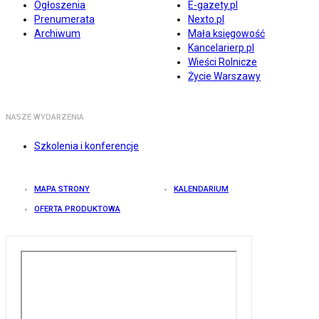
Ogłoszenia
E-gazety.pl
Prenumerata
Nexto.pl
Archiwum
Mała księgowość
Kancelarierp.pl
Wieści Rolnicze
Życie Warszawy
NASZE WYDARZENIA
Szkolenia i konferencje
MAPA STRONY
KALENDARIUM
OFERTA PRODUKTOWA