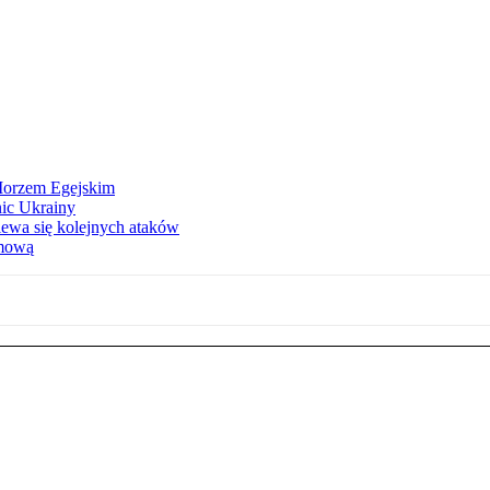
 Morzem Egejskim
nic Ukrainy
iewa się kolejnych ataków
imową