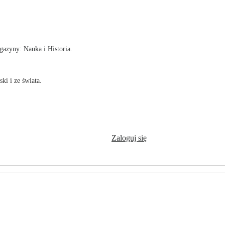
!
azyny: Nauka i Historia.
ki i ze świata.
Zaloguj się