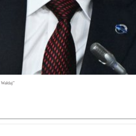
 Wałdaj”