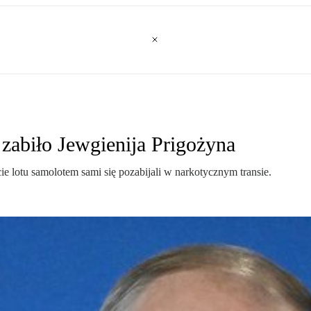
 zabiło Jewgienija Prigożyna
e lotu samolotem sami się pozabijali w narkotycznym transie.