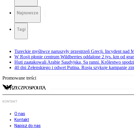
Najnowsze
Tagi
Tureckie myśliwce naruszyły przestrzeń Grecji. Incydent nad
W Rosji płonie centrum Wildberries oddalone 2 tys. km od gra
Huti zaatakowali Arabię Saudyjską. Są ranni. Królestwo spodz
40 dni Zełenskiego i odwet Putina. Rosja szykuje kampanię z
Promowane treści
KONTAKT
O nas
Kontakt
Napisz do nas