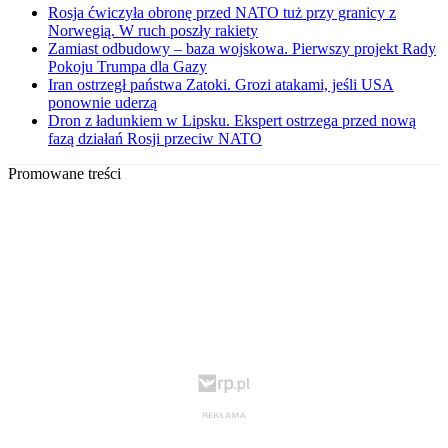
Rosja ćwiczyła obronę przed NATO tuż przy granicy z
Norwegią. W ruch poszły rakiety
Zamiast odbudowy – baza wojskowa. Pierwszy projekt Rady
Pokoju Trumpa dla Gazy
Iran ostrzegł państwa Zatoki. Grozi atakami, jeśli USA
ponownie uderzą
Dron z ładunkiem w Lipsku. Ekspert ostrzega przed nową
fazą działań Rosji przeciw NATO
Promowane treści