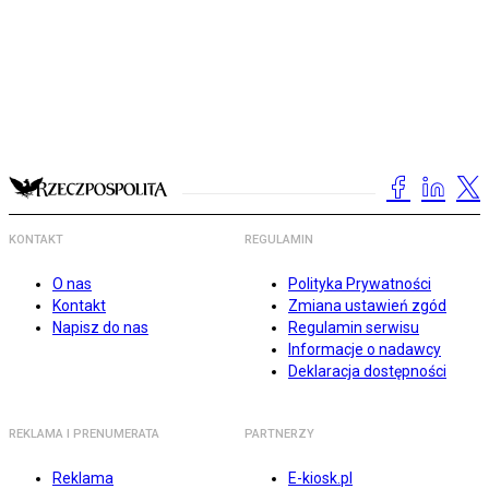
KONTAKT
REGULAMIN
O nas
Polityka Prywatności
Kontakt
Zmiana ustawień zgód
Napisz do nas
Regulamin serwisu
Informacje o nadawcy
Deklaracja dostępności
REKLAMA I PRENUMERATA
PARTNERZY
Reklama
E-kiosk.pl