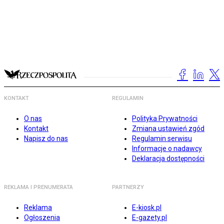
KONTAKT
REGULAMIN
O nas
Polityka Prywatności
Kontakt
Zmiana ustawień zgód
Napisz do nas
Regulamin serwisu
Informacje o nadawcy
Deklaracja dostępności
REKLAMA I PRENUMERATA
PARTNERZY
Reklama
E-kiosk.pl
Ogłoszenia
E-gazety.pl