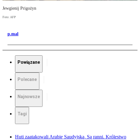
Jewgienij Prigożyn
Foto: AFP
p.mal
Powiązane
Polecane
Najnowsze
Tagi
Huti zaatakowali Arabię Saudyjską. Są ranni. Królestwo