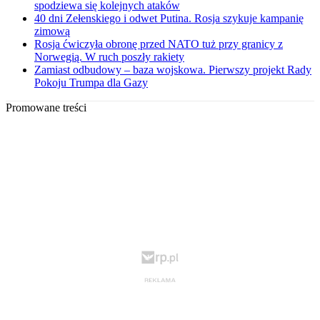
spodziewa się kolejnych ataków
40 dni Zełenskiego i odwet Putina. Rosja szykuje kampanię
zimową
Rosja ćwiczyła obronę przed NATO tuż przy granicy z
Norwegią. W ruch poszły rakiety
Zamiast odbudowy – baza wojskowa. Pierwszy projekt Rady
Pokoju Trumpa dla Gazy
Promowane treści