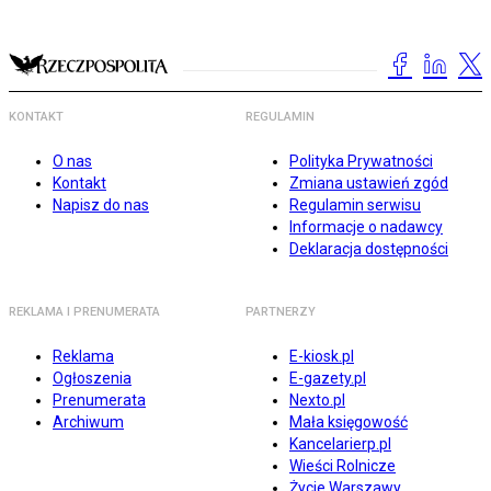
KONTAKT
REGULAMIN
O nas
Polityka Prywatności
Kontakt
Zmiana ustawień zgód
Napisz do nas
Regulamin serwisu
Informacje o nadawcy
Deklaracja dostępności
REKLAMA I PRENUMERATA
PARTNERZY
Reklama
E-kiosk.pl
Ogłoszenia
E-gazety.pl
Prenumerata
Nexto.pl
Archiwum
Mała księgowość
Kancelarierp.pl
Wieści Rolnicze
Życie Warszawy