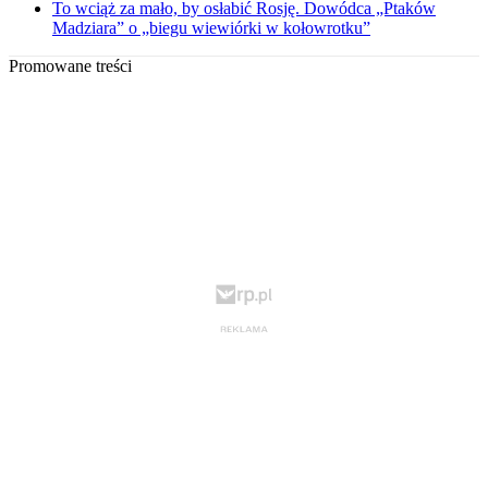
To wciąż za mało, by osłabić Rosję. Dowódca „Ptaków
Madziara” o „biegu wiewiórki w kołowrotku”
Promowane treści