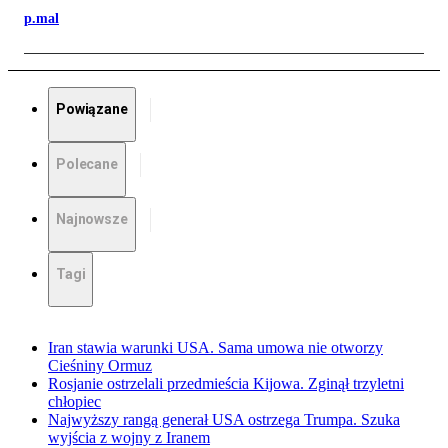
p.mal
Powiązane
Polecane
Najnowsze
Tagi
Iran stawia warunki USA. Sama umowa nie otworzy
Cieśniny Ormuz
Rosjanie ostrzelali przedmieścia Kijowa. Zginął trzyletni
chłopiec
Najwyższy rangą generał USA ostrzega Trumpa. Szuka
wyjścia z wojny z Iranem