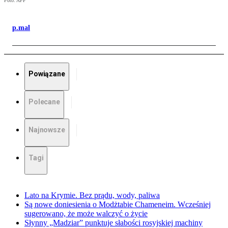
Foto: AFP
p.mal
Powiązane
Polecane
Najnowsze
Tagi
Lato na Krymie. Bez prądu, wody, paliwa
Są nowe doniesienia o Modżtabie Chameneim. Wcześniej
sugerowano, że może walczyć o życie
Słynny „Madziar” punktuje słabości rosyjskiej machiny