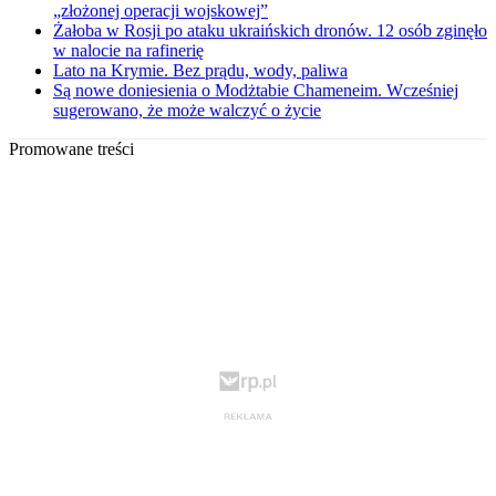
„złożonej operacji wojskowej”
Żałoba w Rosji po ataku ukraińskich dronów. 12 osób zginęło
w nalocie na rafinerię
Lato na Krymie. Bez prądu, wody, paliwa
Są nowe doniesienia o Modżtabie Chameneim. Wcześniej
sugerowano, że może walczyć o życie
Promowane treści