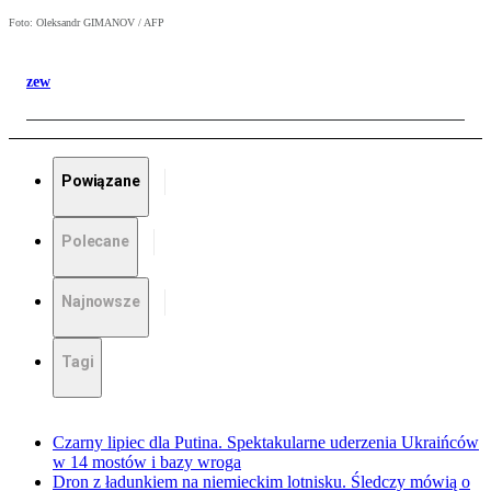
Foto: Oleksandr GIMANOV / AFP
zew
Powiązane
Polecane
Najnowsze
Tagi
Czarny lipiec dla Putina. Spektakularne uderzenia Ukraińców
w 14 mostów i bazy wroga
Dron z ładunkiem na niemieckim lotnisku. Śledczy mówią o