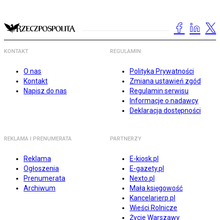
KONTAKT
REGULAMIN
O nas
Polityka Prywatności
Kontakt
Zmiana ustawień zgód
Napisz do nas
Regulamin serwisu
Informacje o nadawcy
Deklaracja dostępności
REKLAMA I PRENUMERATA
PARTNERZY
Reklama
E-kiosk.pl
Ogłoszenia
E-gazety.pl
Prenumerata
Nexto.pl
Archiwum
Mała księgowość
Kancelarierp.pl
Wieści Rolnicze
Życie Warszawy