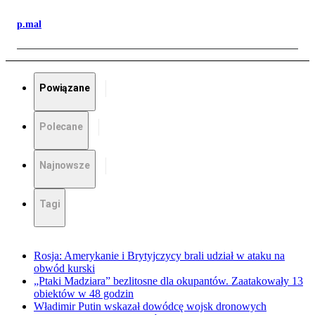
p.mal
Powiązane
Polecane
Najnowsze
Tagi
Rosja: Amerykanie i Brytyjczycy brali udział w ataku na
obwód kurski
„Ptaki Madziara” bezlitosne dla okupantów. Zaatakowały 13
obiektów w 48 godzin
Władimir Putin wskazał dowódcę wojsk dronowych