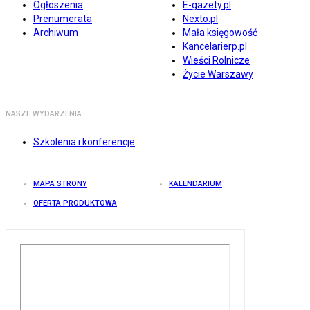
Ogłoszenia
E-gazety.pl
Prenumerata
Nexto.pl
Archiwum
Mała księgowość
Kancelarierp.pl
Wieści Rolnicze
Życie Warszawy
NASZE WYDARZENIA
Szkolenia i konferencje
MAPA STRONY
KALENDARIUM
OFERTA PRODUKTOWA