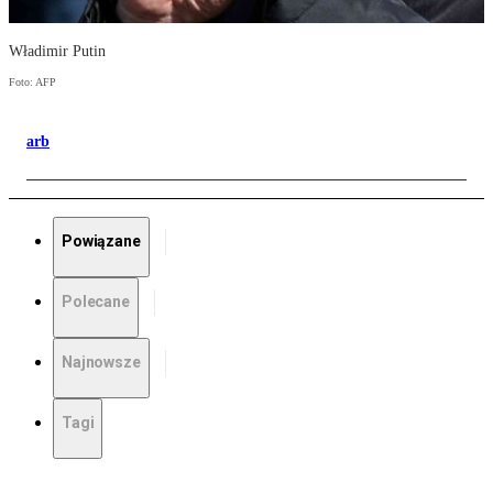
Władimir Putin
Foto: AFP
arb
Powiązane
Polecane
Najnowsze
Tagi