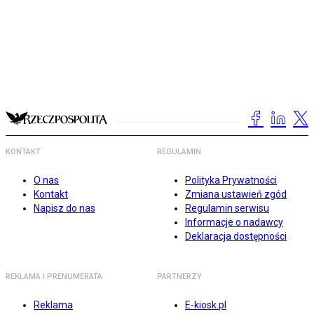
KONTAKT
REGULAMIN
O nas
Polityka Prywatności
Kontakt
Zmiana ustawień zgód
Napisz do nas
Regulamin serwisu
Informacje o nadawcy
Deklaracja dostępności
REKLAMA I PRENUMERATA
PARTNERZY
Reklama
E-kiosk.pl