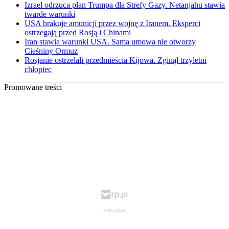
Izrael odrzuca plan Trumpa dla Strefy Gazy. Netanjahu stawia
twarde warunki
USA brakuje amunicji przez wojnę z Iranem. Eksperci
ostrzegają przed Rosją i Chinami
Iran stawia warunki USA. Sama umowa nie otworzy
Cieśniny Ormuz
Rosjanie ostrzelali przedmieścia Kijowa. Zginął trzyletni
chłopiec
Promowane treści