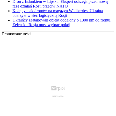
Dron z ładunkiem w Lipsku. Ekspert ostrzega przed nową
fazą działań Rosji przeciw NATO
Kolejny atak dronów na magazyn Wildberries. Ukraina
uderzyła w sieć logistyczną Rosji
Ukraińcy zaatakowali obiekt oddalony o 1300 km od frontu.
Zełenski: Rosja musi wybrać pokój
Promowane treści