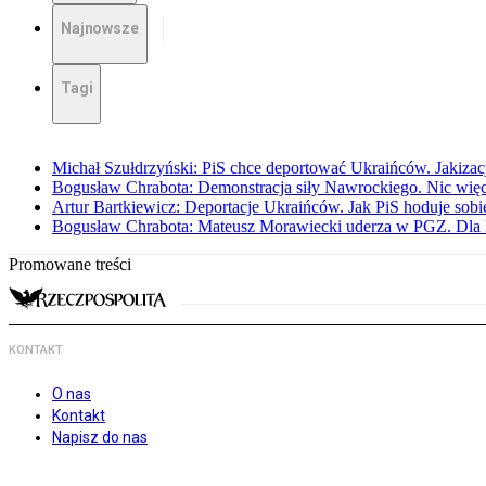
Najnowsze
Tagi
Michał Szułdrzyński: PiS chce deportować Ukraińców. Jakizacja
Bogusław Chrabota: Demonstracja siły Nawrockiego. Nic więc
Artur Bartkiewicz: Deportacje Ukraińców. Jak PiS hoduje sob
Bogusław Chrabota: Mateusz Morawiecki uderza w PGZ. Dla P
Promowane treści
KONTAKT
O nas
Kontakt
Napisz do nas