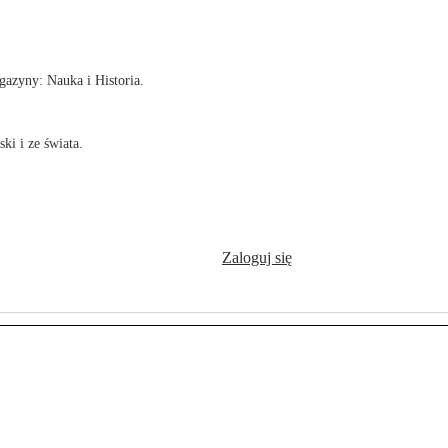
!
azyny: Nauka i Historia.
ki i ze świata.
Zaloguj się