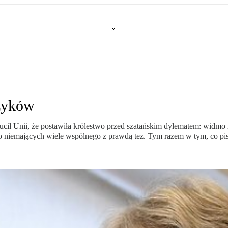
czyków
ił Unii, że postawiła królestwo przed szatańskim dylematem: widmo r
sto niemających wiele wspólnego z prawdą tez. Tym razem w tym, co pisze