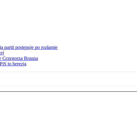
 partii postępuje po rozłamie
ej
ie Grzegorza Brauna
iS to herezja