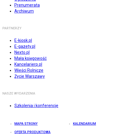
Prenumerata
Archiwum
PARTNERZY
E-kiosk.pl
E-gazety.pl
Nexto.pl
Mała księgowość
Kancelarierp.pl
Wieści Rolnicze
Życie Warszawy
NASZE WYDARZENIA
Szkolenia i konferencje
MAPA STRONY
KALENDARIUM
OFERTA PRODUKTOWA