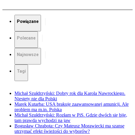
Powiązane
Polecane
Najnowsze
Tagi
Michał Szułdrzyński: Dobry rok dla Karola Nawrockiego.
Niestety nie dla Polski
Marek Kutarba: USA brakuje zaawansowanej amunicji. Ale
problem ma m.in. Polska
Michał Szułdrzyński: Rozłam w PiS. Gdzie dwóch się bije,
tam prawda wychodzi na jaw
Bogusław Chrabota: Czy Mateusz Morawiecki ma szansę
utrzymać efekt świeżości do wyborów?