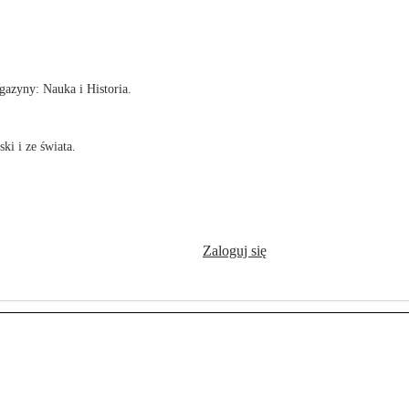
!
azyny: Nauka i Historia.
ki i ze świata.
Zaloguj się