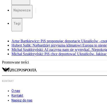
Najnowsze
Tagi
Artur Bartkiewicz: PiS proponując deportacje Ukraińców „cnotę 
Hubert Salik: Najbardziej przyjazna klimatowi Europa to nieste
Michał Szułdrzyński: AI zaczyna nam się wymykać. Niepokoją
Michał Szułdrzyński: PiS chce deportować Ukraińców. Jakizacja
Promowane treści
KONTAKT
O nas
Kontakt
Napisz do nas