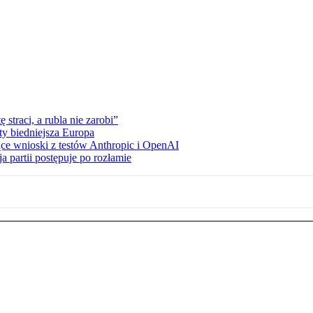
straci, a rubla nie zarobi”
ty biedniejsza Europa
ce wnioski z testów Anthropic i OpenAI
 partii postępuje po rozłamie