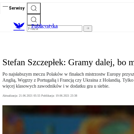
Serwisy
Publicystyka
Stefan Szczepłek: Gramy dalej, bo
Po najsłabszym meczu Polaków w finałach mistrzostw Europy przyszedł 
Anglią, Węgrzy z Portugalią i Francją czy Ukraina z Holandią. Tylk
więcej klasowych zawodników i w dodatku gra u siebie.
Aktualizacja:
21.06.2021 05:55
Publikacja:
19.06.2021 23:38