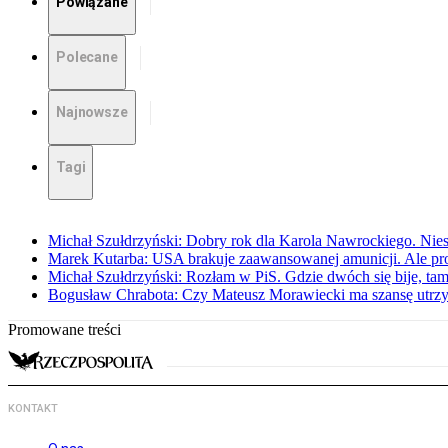
Powiązane
Polecane
Najnowsze
Tagi
Michał Szułdrzyński: Dobry rok dla Karola Nawrockiego. Niest
Marek Kutarba: USA brakuje zaawansowanej amunicji. Ale pr
Michał Szułdrzyński: Rozłam w PiS. Gdzie dwóch się bije, t
Bogusław Chrabota: Czy Mateusz Morawiecki ma szansę utrz
Promowane treści
KONTAKT