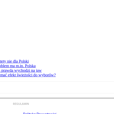
ety nie dla Polski
oblem ma m.in. Polska
am prawda wychodzi na jaw
ymać efekt świeżości do wyborów?
REGULAMIN