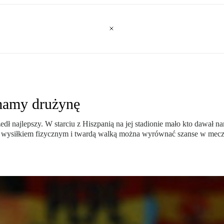
 mamy drużynę
najlepszy. W starciu z Hiszpanią na jej stadionie mało kto dawał nam 
o wysiłkiem fizycznym i twardą walką można wyrównać szanse w meczu 