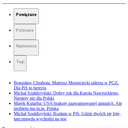
Powiązane
Polecane
Najnowsze
Tagi
Bogusław Chrabota: Mateusz Morawiecki uderza w PGZ.
Dla PiS to herezja
Michał Szułdrzyński: Dobry rok dla Karola Nawrockiego.
Niestety nie dla Polski
Marek Kutarba: USA brakuje zaawansowanej amunicji. Ale
problem ma m.in. Polska
Michał Szułdrzyński: Rozłam w PiS. Gdzie dwóch się bije,
tam prawda wychodzi na jaw