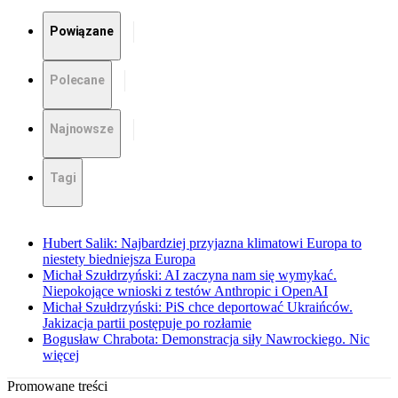
Powiązane
Polecane
Najnowsze
Tagi
Hubert Salik: Najbardziej przyjazna klimatowi Europa to
niestety biedniejsza Europa
Michał Szułdrzyński: AI zaczyna nam się wymykać.
Niepokojące wnioski z testów Anthropic i OpenAI
Michał Szułdrzyński: PiS chce deportować Ukraińców.
Jakizacja partii postępuje po rozłamie
Bogusław Chrabota: Demonstracja siły Nawrockiego. Nic
więcej
Promowane treści