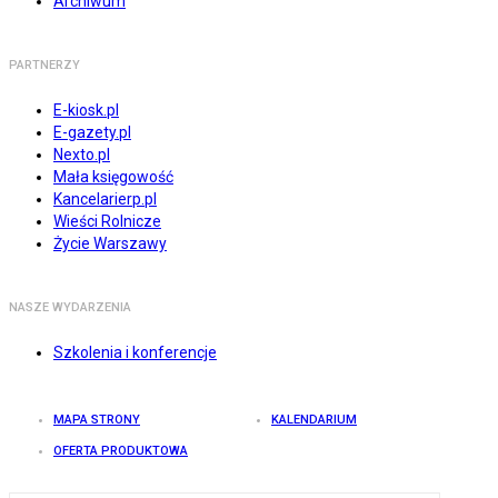
Archiwum
PARTNERZY
E-kiosk.pl
E-gazety.pl
Nexto.pl
Mała księgowość
Kancelarierp.pl
Wieści Rolnicze
Życie Warszawy
NASZE WYDARZENIA
Szkolenia i konferencje
MAPA STRONY
KALENDARIUM
OFERTA PRODUKTOWA