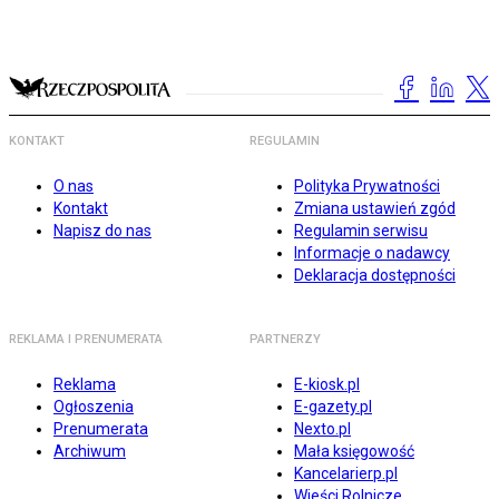
KONTAKT
REGULAMIN
O nas
Polityka Prywatności
Kontakt
Zmiana ustawień zgód
Napisz do nas
Regulamin serwisu
Informacje o nadawcy
Deklaracja dostępności
REKLAMA I PRENUMERATA
PARTNERZY
Reklama
E-kiosk.pl
Ogłoszenia
E-gazety.pl
Prenumerata
Nexto.pl
Archiwum
Mała księgowość
Kancelarierp.pl
Wieści Rolnicze