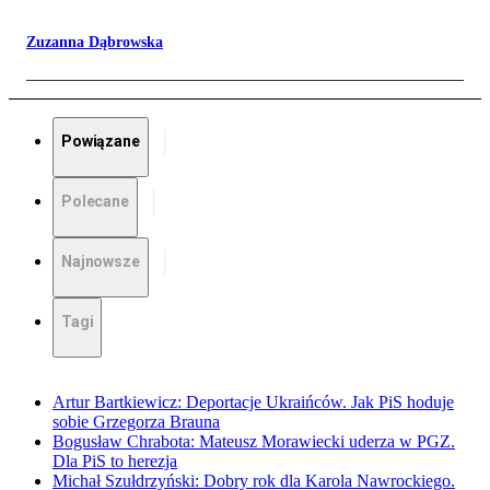
Zuzanna Dąbrowska
Powiązane
Polecane
Najnowsze
Tagi
Artur Bartkiewicz: Deportacje Ukraińców. Jak PiS hoduje
sobie Grzegorza Brauna
Bogusław Chrabota: Mateusz Morawiecki uderza w PGZ.
Dla PiS to herezja
Michał Szułdrzyński: Dobry rok dla Karola Nawrockiego.