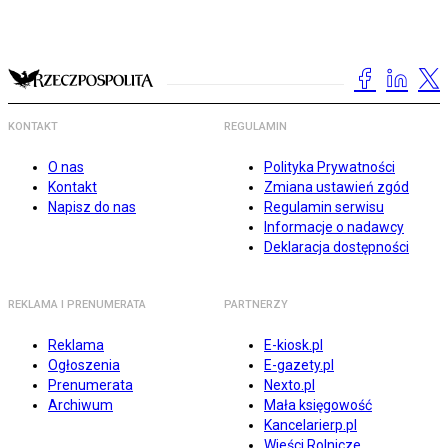
KONTAKT
REGULAMIN
O nas
Polityka Prywatności
Kontakt
Zmiana ustawień zgód
Napisz do nas
Regulamin serwisu
Informacje o nadawcy
Deklaracja dostępności
REKLAMA I PRENUMERATA
PARTNERZY
Reklama
E-kiosk.pl
Ogłoszenia
E-gazety.pl
Prenumerata
Nexto.pl
Archiwum
Mała księgowość
Kancelarierp.pl
Wieści Rolnicze