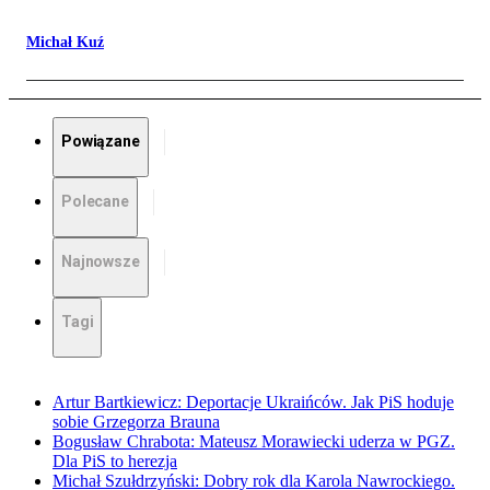
Michał Kuź
Powiązane
Polecane
Najnowsze
Tagi
Artur Bartkiewicz: Deportacje Ukraińców. Jak PiS hoduje
sobie Grzegorza Brauna
Bogusław Chrabota: Mateusz Morawiecki uderza w PGZ.
Dla PiS to herezja
Michał Szułdrzyński: Dobry rok dla Karola Nawrockiego.