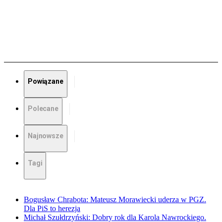
Powiązane
Polecane
Najnowsze
Tagi
Bogusław Chrabota: Mateusz Morawiecki uderza w PGZ.
Dla PiS to herezja
Michał Szułdrzyński: Dobry rok dla Karola Nawrockiego.