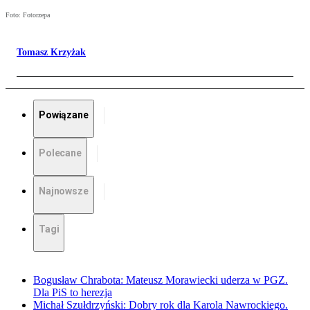
Foto: Fotorzepa
Tomasz Krzyżak
Powiązane
Polecane
Najnowsze
Tagi
Bogusław Chrabota: Mateusz Morawiecki uderza w PGZ.
Dla PiS to herezja
Michał Szułdrzyński: Dobry rok dla Karola Nawrockiego.