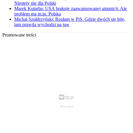
Niestety nie dla Polski
Marek Kutarba: USA brakuje zaawansowanej amunicji. Ale
problem ma m.in. Polska
Michał Szułdrzyński: Rozłam w PiS. Gdzie dwóch się bije,
tam prawda wychodzi na jaw
Promowane treści