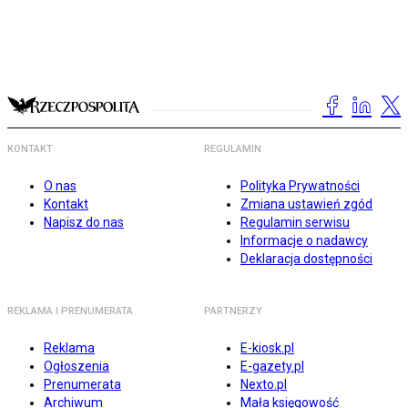
KONTAKT
REGULAMIN
O nas
Polityka Prywatności
Kontakt
Zmiana ustawień zgód
Napisz do nas
Regulamin serwisu
Informacje o nadawcy
Deklaracja dostępności
REKLAMA I PRENUMERATA
PARTNERZY
Reklama
E-kiosk.pl
Ogłoszenia
E-gazety.pl
Prenumerata
Nexto.pl
Archiwum
Mała księgowość