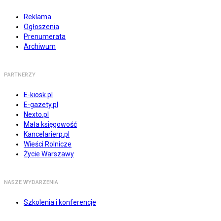
Reklama
Ogłoszenia
Prenumerata
Archiwum
PARTNERZY
E-kiosk.pl
E-gazety.pl
Nexto.pl
Mała księgowość
Kancelarierp.pl
Wieści Rolnicze
Życie Warszawy
NASZE WYDARZENIA
Szkolenia i konferencje