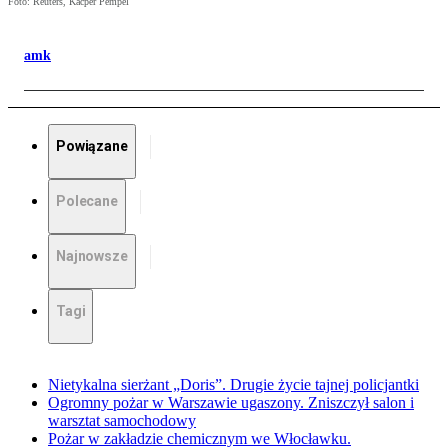
Foto: Reuters, Kacper Pempel
amk
Powiązane
Polecane
Najnowsze
Tagi
Nietykalna sierżant „Doris”. Drugie życie tajnej policjantki
Ogromny pożar w Warszawie ugaszony. Zniszczył salon i
warsztat samochodowy
Pożar w zakładzie chemicznym we Włocławku.