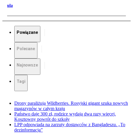
ula
Powiązane
Polecane
Najnowsze
Tagi
Drony paraliżują Wildberries. Rosyjski gigant szuka nowych
magazynów w całym kraju
Państwo daje 300 zł, rodzice wydają dwa razy więcej.
Kosztowny powrót do szkoły
LPP odpowiada na zarzuty dostawców z Bangladeszu. „To
dezinformacja”