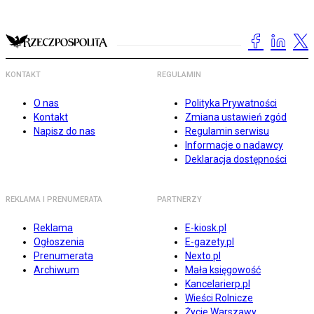
KONTAKT
REGULAMIN
O nas
Polityka Prywatności
Kontakt
Zmiana ustawień zgód
Napisz do nas
Regulamin serwisu
Informacje o nadawcy
Deklaracja dostępności
REKLAMA I PRENUMERATA
PARTNERZY
Reklama
E-kiosk.pl
Ogłoszenia
E-gazety.pl
Prenumerata
Nexto.pl
Archiwum
Mała księgowość
Kancelarierp.pl
Wieści Rolnicze
Życie Warszawy