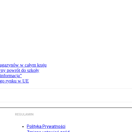
 magazynów w całym kraju
wny powrót do szkoły
informacja”
wego rynku w UE
REGULAMIN
Polityka Prywatności