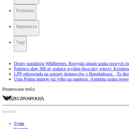
Polecane
Najnowsze
Tagi
Drony paraliżują Wildberries. Rosyjski gigant szuka nowych
Państwo daje 300 zł, rodzice wydają dwa razy więcej. Koszto
LPP odpowiada na zarzuty dostawców z Bangladeszu. „To dez
Unia Putina istnieje już tylko na papierze. Armenia szuka no
Promowane treści
KONTAKT
O nas