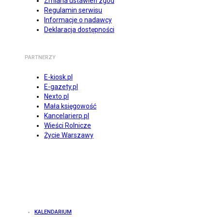
Zmiana ustawień zgód
Regulamin serwisu
Informacje o nadawcy
Deklaracja dostępności
PARTNERZY
E-kiosk.pl
E-gazety.pl
Nexto.pl
Mała księgowość
Kancelarierp.pl
Wieści Rolnicze
Życie Warszawy
KALENDARIUM