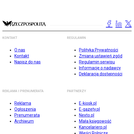
KONTAKT
REGULAMIN
O nas
Polityka Prywatności
Kontakt
Zmiana ustawień zgód
Napisz do nas
Regulamin serwisu
Informacje o nadawcy
Deklaracja dostępności
REKLAMA I PRENUMERATA
PARTNERZY
Reklama
E-kiosk.pl
Ogłoszenia
E-gazety.pl
Prenumerata
Nexto.pl
Archiwum
Mała księgowość
Kancelarierp.pl
Wieści Rolnicze