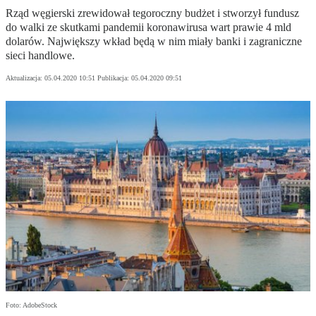
Rząd węgierski zrewidował tegoroczny budżet i stworzył fundusz
do walki ze skutkami pandemii koronawirusa wart prawie 4 mld
dolarów. Największy wkład będą w nim miały banki i zagraniczne
sieci handlowe.
Aktualizacja:
05.04.2020 10:51
Publikacja:
05.04.2020 09:51
Foto: AdobeStock