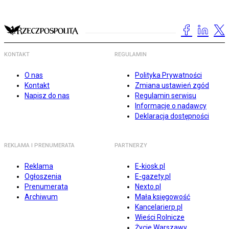
KONTAKT
REGULAMIN
O nas
Polityka Prywatności
Kontakt
Zmiana ustawień zgód
Napisz do nas
Regulamin serwisu
Informacje o nadawcy
Deklaracja dostępności
REKLAMA I PRENUMERATA
PARTNERZY
Reklama
E-kiosk.pl
Ogłoszenia
E-gazety.pl
Prenumerata
Nexto.pl
Archiwum
Mała księgowość
Kancelarierp.pl
Wieści Rolnicze
Życie Warszawy