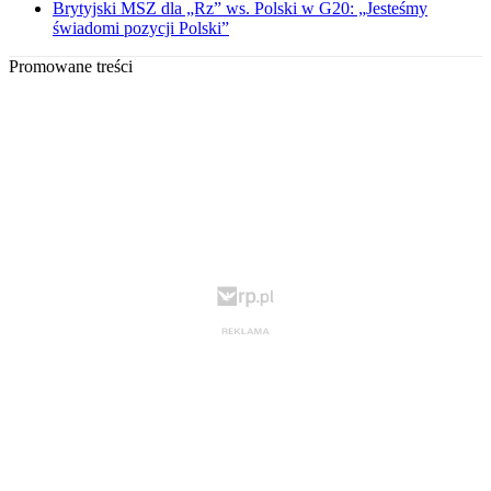
Brytyjski MSZ dla „Rz” ws. Polski w G20: „Jesteśmy
świadomi pozycji Polski”
Promowane treści