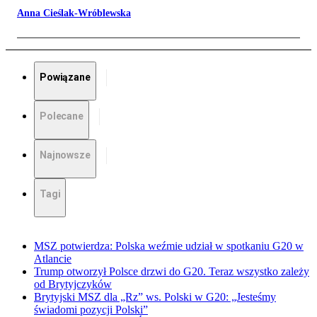
Anna Cieślak-Wróblewska
Powiązane
Polecane
Najnowsze
Tagi
MSZ potwierdza: Polska weźmie udział w spotkaniu G20 w
Atlancie
Trump otworzył Polsce drzwi do G20. Teraz wszystko zależy
od Brytyjczyków
Brytyjski MSZ dla „Rz” ws. Polski w G20: „Jesteśmy
świadomi pozycji Polski”