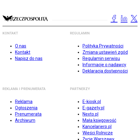
KONTAKT
REGULAMIN
O nas
Polityka Prywatności
Kontakt
Zmiana ustawień zgód
Napisz do nas
Regulamin serwisu
Informacje o nadawcy
Deklaracja dostępności
REKLAMA I PRENUMERATA
PARTNERZY
Reklama
E-kiosk.pl
Ogłoszenia
E-gazety.pl
Prenumerata
Nexto.pl
Archiwum
Mała księgowość
Kancelarierp.pl
Wieści Rolnicze
Życie Warszawy