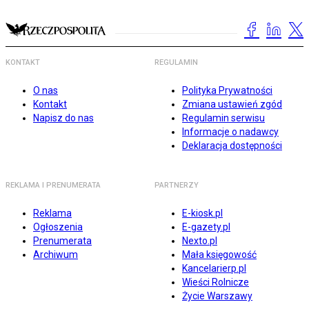
KONTAKT
REGULAMIN
O nas
Polityka Prywatności
Kontakt
Zmiana ustawień zgód
Napisz do nas
Regulamin serwisu
Informacje o nadawcy
Deklaracja dostępności
REKLAMA I PRENUMERATA
PARTNERZY
Reklama
E-kiosk.pl
Ogłoszenia
E-gazety.pl
Prenumerata
Nexto.pl
Archiwum
Mała księgowość
Kancelarierp.pl
Wieści Rolnicze
Życie Warszawy