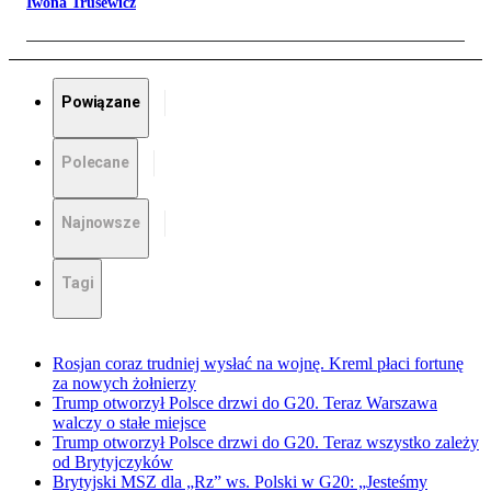
Iwona Trusewicz
Powiązane
Polecane
Najnowsze
Tagi
Rosjan coraz trudniej wysłać na wojnę. Kreml płaci fortunę
za nowych żołnierzy
Trump otworzył Polsce drzwi do G20. Teraz Warszawa
walczy o stałe miejsce
Trump otworzył Polsce drzwi do G20. Teraz wszystko zależy
od Brytyjczyków
Brytyjski MSZ dla „Rz” ws. Polski w G20: „Jesteśmy