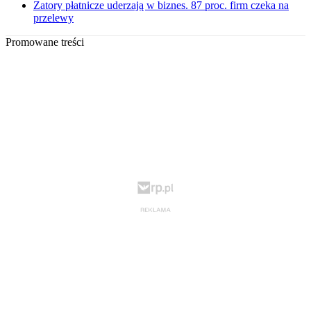
Zatory płatnicze uderzają w biznes. 87 proc. firm czeka na
przelewy
Promowane treści