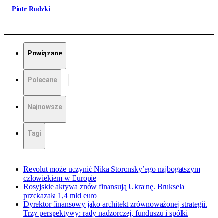
Piotr Rudzki
Powiązane
Polecane
Najnowsze
Tagi
Revolut może uczynić Nika Storonsky’ego najbogatszym
człowiekiem w Europie
Rosyjskie aktywa znów finansują Ukrainę. Bruksela
przekazała 1,4 mld euro
Dyrektor finansowy jako architekt zrównoważonej strategii.
Trzy perspektywy: rady nadzorczej, funduszu i spółki