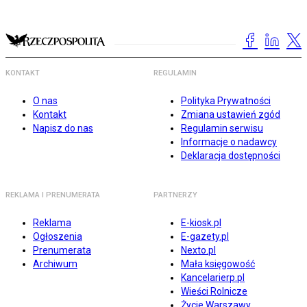
KONTAKT
REGULAMIN
O nas
Polityka Prywatności
Kontakt
Zmiana ustawień zgód
Napisz do nas
Regulamin serwisu
Informacje o nadawcy
Deklaracja dostępności
REKLAMA I PRENUMERATA
PARTNERZY
Reklama
E-kiosk.pl
Ogłoszenia
E-gazety.pl
Prenumerata
Nexto.pl
Archiwum
Mała księgowość
Kancelarierp.pl
Wieści Rolnicze
Życie Warszawy