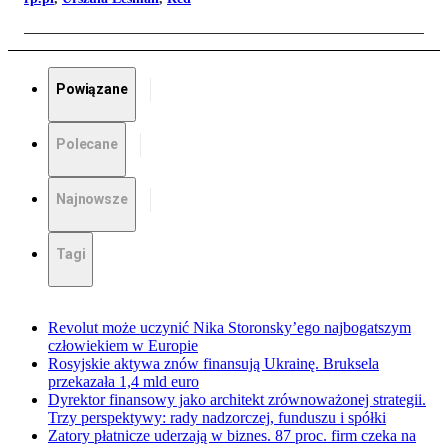
Powiązane
Polecane
Najnowsze
Tagi
Revolut może uczynić Nika Storonsky’ego najbogatszym
człowiekiem w Europie
Rosyjskie aktywa znów finansują Ukrainę. Bruksela
przekazała 1,4 mld euro
Dyrektor finansowy jako architekt zrównoważonej strategii.
Trzy perspektywy: rady nadzorczej, funduszu i spółki
Zatory płatnicze uderzają w biznes. 87 proc. firm czeka na