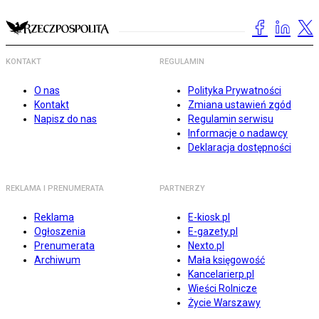
KONTAKT
REGULAMIN
O nas
Polityka Prywatności
Kontakt
Zmiana ustawień zgód
Napisz do nas
Regulamin serwisu
Informacje o nadawcy
Deklaracja dostępności
REKLAMA I PRENUMERATA
PARTNERZY
Reklama
E-kiosk.pl
Ogłoszenia
E-gazety.pl
Prenumerata
Nexto.pl
Archiwum
Mała księgowość
Kancelarierp.pl
Wieści Rolnicze
Życie Warszawy