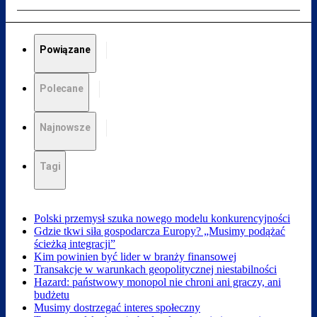
Powiązane
Polecane
Najnowsze
Tagi
Polski przemysł szuka nowego modelu konkurencyjności
Gdzie tkwi siła gospodarcza Europy? „Musimy podążać
ścieżką integracji”
Kim powinien być lider w branży finansowej
Transakcje w warunkach geopolitycznej niestabilności
Hazard: państwowy monopol nie chroni ani graczy, ani
budżetu
Musimy dostrzegać interes społeczny