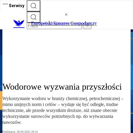
Serwisy
XVIII Europejski Kongres
Europejski Kongres Gospodarczy
Gospodarczy
Siła dialogu o przyszłości Europy
Wodorowe wyzwania przyszłości
Wykorzystanie wodoru w branży chemicznej, petrochemicznej –
mimo unijnych norm i celów – wydaje się być odległe, trudne
technicznie, ale przede wszystkim droższe, niż znane obecnie
wykorzystanie surowców potrzebnych np. do wytwarzania
nawozów.
Publikacja:
28.04.2025 20:51