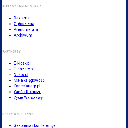
REKLAMA I PRENUMERATA
Reklama
Ogłoszenia
Prenumerata
Archiwum
PARTNERZY
E-kiosk.pl
E-gazety.pl
Nexto.pl
Mała księgowość
Kancelarierp.pl
Wieści Rolnicze
Życie Warszawy
NASZE WYDARZENIA
Szkolenia i konferencje