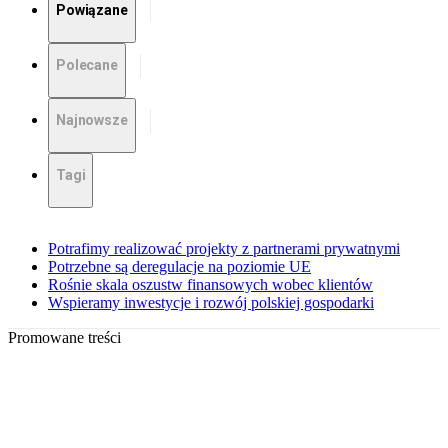
Powiązane
Polecane
Najnowsze
Tagi
Potrafimy realizować projekty z partnerami prywatnymi
Potrzebne są deregulacje na poziomie UE
Rośnie skala oszustw finansowych wobec klientów
Wspieramy inwestycje i rozwój polskiej gospodarki
Promowane treści