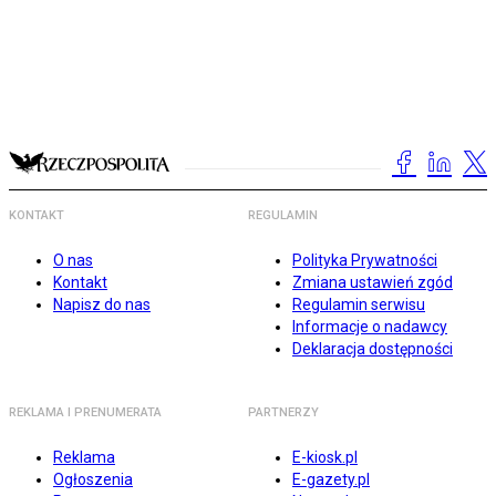
KONTAKT
REGULAMIN
O nas
Polityka Prywatności
Kontakt
Zmiana ustawień zgód
Napisz do nas
Regulamin serwisu
Informacje o nadawcy
Deklaracja dostępności
REKLAMA I PRENUMERATA
PARTNERZY
Reklama
E-kiosk.pl
Ogłoszenia
E-gazety.pl