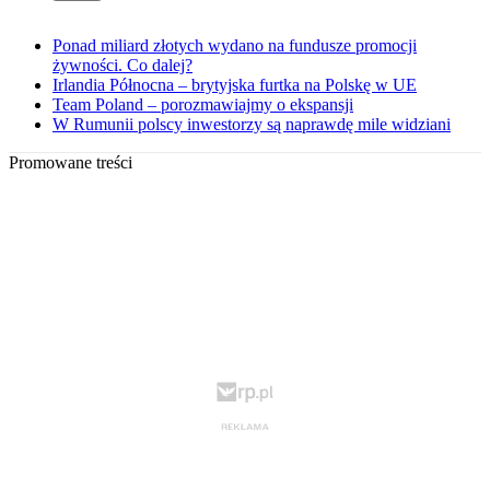
Ponad miliard złotych wydano na fundusze promocji
żywności. Co dalej?
Irlandia Północna – brytyjska furtka na Polskę w UE
Team Poland – porozmawiajmy o ekspansji
W Rumunii polscy inwestorzy są naprawdę mile widziani
Promowane treści