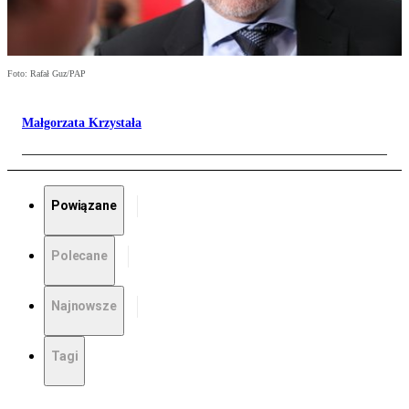
Foto: Rafał Guz/PAP
Małgorzata Krzystała
Powiązane
Polecane
Najnowsze
Tagi