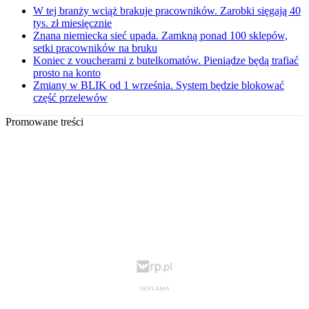
W tej branży wciąż brakuje pracowników. Zarobki sięgają 40
tys. zł miesięcznie
Znana niemiecka sieć upada. Zamkną ponad 100 sklepów,
setki pracowników na bruku
Koniec z voucherami z butelkomatów. Pieniądze będą trafiać
prosto na konto
Zmiany w BLIK od 1 września. System będzie blokować
część przelewów
Promowane treści