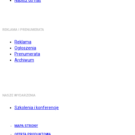
Napisz do nas
REKLAMA I PRENUMERATA
Reklama
Ogłoszenia
Prenumerata
Archiwum
NASZE WYDARZENIA
Szkolenia i konferencje
MAPA STRONY
OFERTA PRODUKTOWA