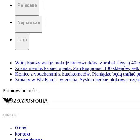
Polecane
Najnowsze
Tagi
W tej branży wciąż brakuje pracowników. Zarobki sięgają 40 ty
Znana niemiecka sieć upada. Zamkną ponad 100 sklepów, set
Koniec z voucherami z butelkomatów. Pieniądze będą trafiać p
Zmiany w BLIK od 1 września. System będzie blokować częś
Promowane treści
KONTAKT
O nas
Kontakt