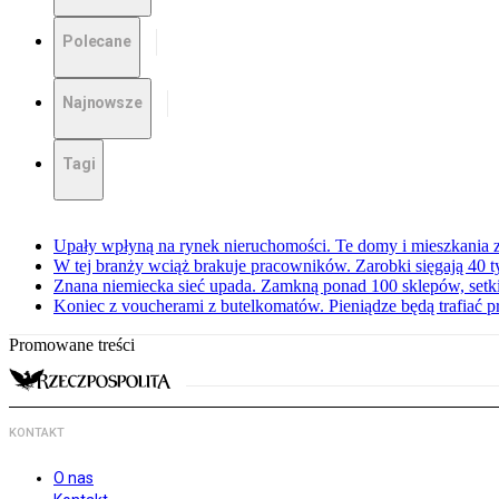
Polecane
Najnowsze
Tagi
Upały wpłyną na rynek nieruchomości. Te domy i mieszkania z
W tej branży wciąż brakuje pracowników. Zarobki sięgają 40 ty
Znana niemiecka sieć upada. Zamkną ponad 100 sklepów, set
Koniec z voucherami z butelkomatów. Pieniądze będą trafiać p
Promowane treści
KONTAKT
O nas