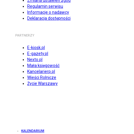
Zmiana ustawień zgód
Regulamin serwisu
Informacje o nadawcy
Deklaracja dostępności
PARTNERZY
E-kiosk.pl
E-gazety.pl
Nexto.pl
Mała księgowość
Kancelarierp.pl
Wieści Rolnicze
Życie Warszawy
KALENDARIUM