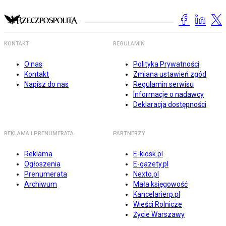
KONTAKT
REGULAMIN
O nas
Polityka Prywatności
Kontakt
Zmiana ustawień zgód
Napisz do nas
Regulamin serwisu
Informacje o nadawcy
Deklaracja dostępności
REKLAMA I PRENUMERATA
PARTNERZY
Reklama
E-kiosk.pl
Ogłoszenia
E-gazety.pl
Prenumerata
Nexto.pl
Archiwum
Mała księgowość
Kancelarierp.pl
Wieści Rolnicze
Życie Warszawy