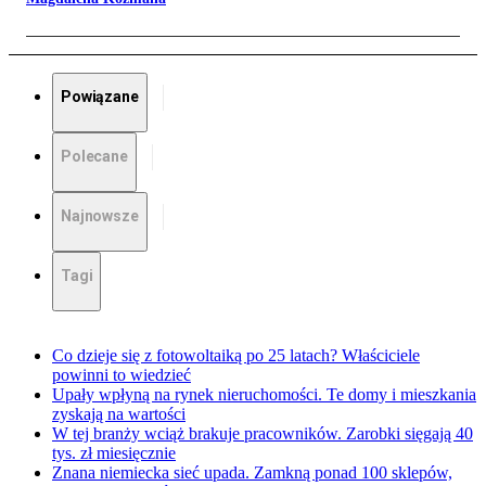
Powiązane
Polecane
Najnowsze
Tagi
Co dzieje się z fotowoltaiką po 25 latach? Właściciele
powinni to wiedzieć
Upały wpłyną na rynek nieruchomości. Te domy i mieszkania
zyskają na wartości
W tej branży wciąż brakuje pracowników. Zarobki sięgają 40
tys. zł miesięcznie
Znana niemiecka sieć upada. Zamkną ponad 100 sklepów,